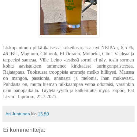
Liskopanimon pitkä-ikäisessä kokeilusarjassa nyt NEIPAa, 6,5 %,
46 IBU, Magnum, Chinook, El Dorado, Motueka, Citra. Vaaleaa ja
tarpeeksi sameaa, Ville Leino -testissä sormi ei näy, tosin sormen
kohta aavistuksen tummenee kirkkaassa auringonpaisteessa.
Rajatapaus. Tuoksussa trooppisia aromeja melko hillitysti. Maussa
on mangoa, passionia, ananasta ja melonia, ihan mukavasti.
Puhdasta on, mutta hieman raikkaampaa vetoa odottaisi, varsinkin
näin panopaikalla. Täyteläisyyttä ja katkeruutta myös. Espoo, Fat
Lizard Taproom, 25.7.2025.
Ari Juntunen
klo
15.50
Ei kommentteja: