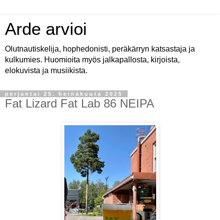
Arde arvioi
Olutnautiskelija, hophedonisti, peräkärryn katsastaja ja
kulkumies. Huomioita myös jalkapallosta, kirjoista,
elokuvista ja musiikista.
perjantai 25. heinäkuuta 2025
Fat Lizard Fat Lab 86 NEIPA