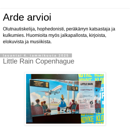
Arde arvioi
Olutnautiskelija, hophedonisti, peräkärryn katsastaja ja
kulkumies. Huomioita myös jalkapallosta, kirjoista,
elokuvista ja musiikista.
lauantai 4. tammikuuta 2025
Little Rain Copenhague