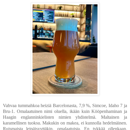
Vahvaa tummahkoa heiziä Barcelonasta, 7,9 %, Simcoe, Idaho 7 ja
Bru-1. Omalaatuinen nimi oluella, ikään kuin Kööpenhaminan ja
Haagin englanninkielisten nimien yhdistelmä. Maltainen ja
karamellinen tuoksu. Makukin on makea, ei kunnolla hedelmäinen.
Ruismaista leipäisyyttäkin, omalaatuista. En tykkää ollenkaan,