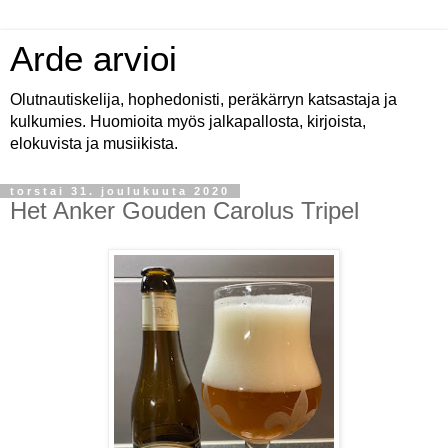
Arde arvioi
Olutnautiskelija, hophedonisti, peräkärryn katsastaja ja
kulkumies. Huomioita myös jalkapallosta, kirjoista,
elokuvista ja musiikista.
torstai 31. joulukuuta 2020
Het Anker Gouden Carolus Tripel