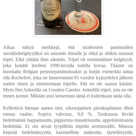
Alkaa näkyä merkkejä, että modernien panimoiden
suosikkibelgityyliksi on saisonin rinnalle ja ehkä jo ohikin noussut
tripel. Eikä yhtään liian aikaisin. Tripel oli ensimmäinen belgityyli,
joka kolahti itselleni 1990-luvulla todella kovaa. Tilanne on
huomattu Belgian perinnepanimoissakin ja hurjin esimerkki taitaa
olla Rochefort, joka on lanseerannut 65 vuoden kypsyttelyn jälkeen
uuden oluen ja nimenomaan tripelin. Sitä en ole saanut käsiini.
Myös Het Ankerilla on Gouden Carolus -brändillä tripel, jota en ole
ennen juonut. Mikään uusi lanseeraus tämä ei kuitenkaan taida olla.
Kellertävä hieman samea olut, oikeaoppinen pienikuplainen tiheä
runsas vaahto. Sopiva vahvuus, 9,0 %. Tuoksussa lievää
hedelmäistä happamuutta, pippurista mausteisuutta, appelsiinimaista
hedelmää. Ei siis aivan tyypillisin tripelin aromisisältö. Maussa
kirpeää hedelmäisyyttä, karamellista makeutta, täyteläisyyttä,