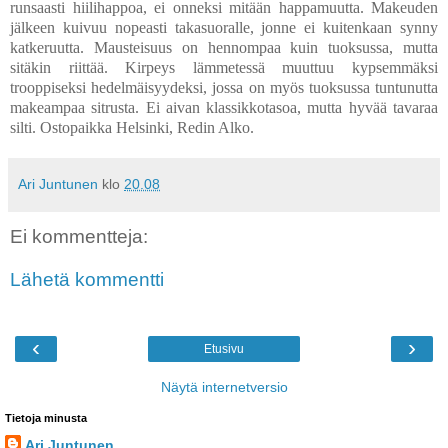
runsaasti hiilihappoa, ei onneksi mitään happamuutta. Makeuden
jälkeen kuivuu nopeasti takasuoralle, jonne ei kuitenkaan synny
katkeruutta. Mausteisuus on hennompaa kuin tuoksussa, mutta
sitäkin riittää. Kirpeys lämmetessä muuttuu kypsemmäksi
trooppiseksi hedelmäisyydeksi, jossa on myös tuoksussa tuntunutta
makeampaa sitrusta. Ei aivan klassikkotasoa, mutta hyvää tavaraa
silti. Ostopaikka Helsinki, Redin Alko.
Ari Juntunen
klo
20.08
Ei kommentteja:
Lähetä kommentti
‹
›
Etusivu
Näytä internetversio
Tietoja minusta
Ari Juntunen